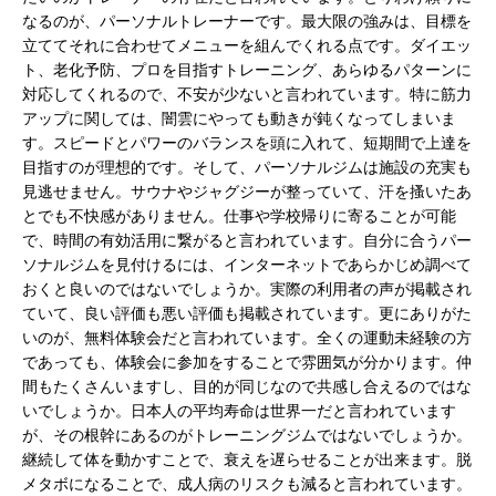
なるのが、パーソナルトレーナーです。最大限の強みは、目標を
立ててそれに合わせてメニューを組んでくれる点です。ダイエッ
ト、老化予防、プロを目指すトレーニング、あらゆるパターンに
対応してくれるので、不安が少ないと言われています。特に筋力
アップに関しては、闇雲にやっても動きが鈍くなってしまいま
す。スピードとパワーのバランスを頭に入れて、短期間で上達を
目指すのが理想的です。そして、パーソナルジムは施設の充実も
見逃せません。サウナやジャグジーが整っていて、汗を搔いたあ
とでも不快感がありません。仕事や学校帰りに寄ることが可能
で、時間の有効活用に繋がると言われています。自分に合うパー
ソナルジムを見付けるには、インターネットであらかじめ調べて
おくと良いのではないでしょうか。実際の利用者の声が掲載され
ていて、良い評価も悪い評価も掲載されています。更にありがた
いのが、無料体験会だと言われています。全くの運動未経験の方
であっても、体験会に参加をすることで雰囲気が分かります。仲
間もたくさんいますし、目的が同じなので共感し合えるのではな
いでしょうか。日本人の平均寿命は世界一だと言われています
が、その根幹にあるのがトレーニングジムではないでしょうか。
継続して体を動かすことで、衰えを遅らせることが出来ます。脱
メタボになることで、成人病のリスクも減ると言われています。