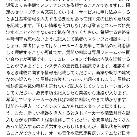
通常よりも半額でメンテナンスを依頼することができますし、限
定のセットプランも充実しています。サービスに申し込みをする
ときは基本情報を入力する必要性があって施工先の住所や連絡先
を記載します。正しい情報を入力しなければ業者とスムーズに交
渉することができないので気を付けてください。希望する連絡先
や時間帯も忘れないように記入して業者のスタッフと相談をしま
しょう。業者によってはショールームを見学して製品の性能を詳
しく理解することが可能です。質問や相談は専用フォームから問
い合わせが可能です。シミュレーションで料金の内訳を理解する
ことができますし、システムの重要性も認識できます。相談をす
るとき建物に関する情報を記載してください。新築や既存の建物
なのか記入をして屋根の方位もしっかりと調べましょう。屋根の
傾斜角度や瓦の種類も忘れないで記入をしてシミュレーションを
してください。必要事項を記入したら業者から連絡が入ります。
希望しているメーカーがあれば気軽に相談ができて助かります。
以前から導入しているシステムがあればスタッフに伝えましょ
う。また、新しい機器を導入するときもメーカーや製造月日を記
入しながら作業の工程を理解してください。必要事項はたくさん
あって記入するのに苦労するかもしれませんが、電気代を節約す
ることができますし、オール電化や電気床暖房システムなど日常