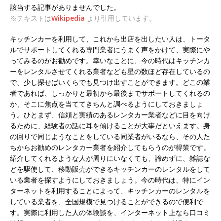
該当する記事がありませんでした。
※テキストは
Wikipedia
より引用しています。
キッチンカーを利用して、これから出店を出したい人は、トータ
ルでサポートしてくれる専門業者にうまく声をかけて、実際にや
ってみるのがお勧めです。幸いなことに、今の時代はキッチンカ
ーをレンタルさせてくれる業者なども星の数ほど存在しているの
で、少し探せばいくらでも見つけ出すことができます。どこの業
者であれば、しっかりと最初から最後までサポートしてくれるの
か、そこに焦点を当ててきちんと調べるようにしておきましょ
う。ひとまず、信頼と実績のあるレンタカー業者などに目を向け
るために、経験者の話に耳を傾けることが大事だといえます。身
の回りで同じようなことをしている同業者がいるなら、その人た
ちからお勧めのレンタカー業者を紹介してもらうのが得策です。
紹介してくれるような人が周りにいなくても、諦めずに、雑誌な
どを駆使して、移動販売ができるキッチンカーのレンタルをして
いる業者を探すようにしておきましょう。今の時代は、特にイン
ターネットを利用することによって、キッチンカーのレンタルを
している業者を、全国規模で見つけることができるので便利で
す。実際に利用した人の体験談を、インターネット上なら口コミ