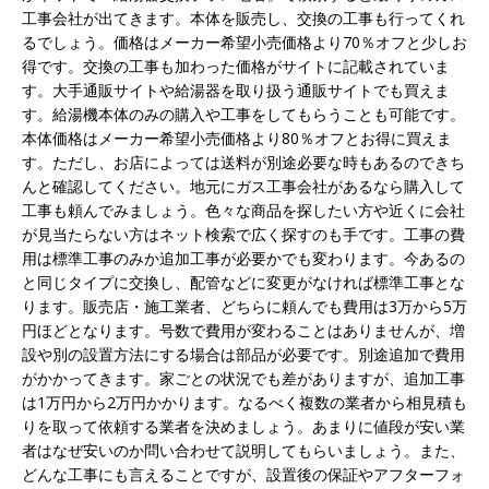
工事会社が出てきます。本体を販売し、交換の工事も行ってくれ
るでしょう。価格はメーカー希望小売価格より70％オフと少しお
得です。交換の工事も加わった価格がサイトに記載されていま
す。大手通販サイトや給湯器を取り扱う通販サイトでも買えま
す。給湯機本体のみの購入や工事をしてもらうことも可能です。
本体価格はメーカー希望小売価格より80％オフとお得に買えま
す。ただし、お店によっては送料が別途必要な時もあるのできち
んと確認してください。地元にガス工事会社があるなら購入して
工事も頼んでみましょう。色々な商品を探したい方や近くに会社
が見当たらない方はネット検索で広く探すのも手です。工事の費
用は標準工事のみか追加工事が必要かでも変わります。今あるの
と同じタイプに交換し、配管などに変更がなければ標準工事とな
ります。販売店・施工業者、どちらに頼んでも費用は3万から5万
円ほどとなります。号数で費用が変わることはありませんが、増
設や別の設置方法にする場合は部品が必要です。別途追加で費用
がかかってきます。家ごとの状況でも差がありますが、追加工事
は1万円から2万円かかります。なるべく複数の業者から相見積も
りを取って依頼する業者を決めましょう。あまりに値段が安い業
者はなぜ安いのか問い合わせて説明してもらいましょう。また、
どんな工事にも言えることですが、設置後の保証やアフターフォ